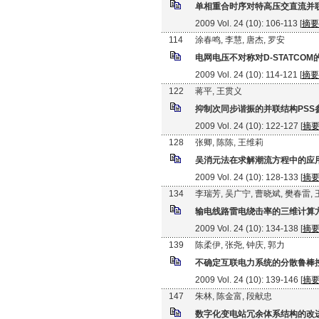
单相重合时序对特高压交直流并
2009 Vol. 24 (10): 106-113 [
摘要
114
涂春鸣, 李慧, 唐杰, 罗安
电网电压不对称对D-STATCO
2009 Vol. 24 (10): 114-121 [
摘要
122
蒋平, 王贯义
抑制次同步谐振的并联结构PSS
2009 Vol. 24 (10): 122-127 [
摘
128
张卿, 陈陈, 王维莉
吴消元法在求解潮流方程中的应
2009 Vol. 24 (10): 128-133 [
摘
134
李瑞芳, 吴广宁, 曹晓斌, 樊春雷, 
输电线路雷电绕击率的三维计算
2009 Vol. 24 (10): 134-138 [
摘
139
陈柔伊, 张尧, 钟庆, 郭力
不确定互联电力系统的分散鲁棒
2009 Vol. 24 (10): 139-146 [
摘
147
朱林, 陈金富, 段献忠
数字化变电站冗余体系结构的改