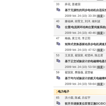
33
薛花, 姜建国
基于无源性的同步电动机自适应
2009 Vol. 24 (10): 33-39 [
摘要
] (
40
滕福林, 胡育文, 刘洋, 储剑波
位置/电流两环结构位置伺服系统
2009 Vol. 24 (10): 40-46 [
摘要
] (
47
梅杨, 黄立培, 李正熙
矩阵式变换器驱动异步电机调速
2009 Vol. 24 (10): 47-52 [
摘要
] (
53
王其亚, 翟国富, 程贤科, 陈志君
基于正交试验设计的电磁继电器
2009 Vol. 24 (10): 53-58 [
摘要
] (
59
翟国富, 樊薇薇, 梁慧敏
基于均匀试验设计的航天电磁继
2009 Vol. 24 (10): 59-64 [
摘要
] (
电力电子
65
洪小圆, 陈威, 吕征宇
软开关谐振复位双管正激DC/D