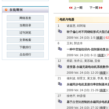
网络首发
电机与电器
当期目录
1
诸嘉慧, 邱阿瑞
转子偏心对不同绕组形式大型凸
过刊浏览
2009 Vol. 24 (10): 1-5 [
摘要
] (
62
文章检索
6
王剑, 郭吉丰
下载排行
一种中空短柱径向-扭转振动复
点击排行
2009 Vol. 24 (10): 6-11 [
摘要
] (
7
12
师蔚, 张舟云, 黄苏融, 贡俊
逆变器-永磁无刷电动机系统数学
2009 Vol. 24 (10): 12-20 [
摘要
] (
21
储剑波, 胡育文, 黄文新, 李勇, 鲁
永磁同步电机直接功率控制基本
2009 Vol. 24 (10): 21-26 [
摘要
] (
27
徐艳平, 钟彦儒
基于占空比控制的永磁同步电机
2009 Vol. 24 (10): 27-32 [
摘要
] (