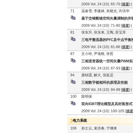
2009 Vol. 24 (10): 65-70 [
摘要
] (
71
温春雪, 李建林, 朱晓光, 许洪华
基于交错断续空间矢量调制的并
2009 Vol. 24 (10): 71-80 [
摘要
] (
81
张东升, 张东来, 王陶, 苏宝库
三电平整流器的PFC及中点平衡
2009 Vol. 24 (10): 81-86 [
摘要
] (
87
文小玲, 尹项根, 张哲
三相逆变器统一空间矢量PWM
2009 Vol. 24 (10): 87-93 [
摘要
] (
94
龚锦霞, 解大, 张延迟
三相数字锁相环的原理及性能
2009 Vol. 24 (10): 94-99 [
摘要
] (
100
陈明保
双向IGBT理论模型及其封装形
2009 Vol. 24 (10): 100-105 [
摘
电力系统
106
孙士云, 束洪春, 于继来