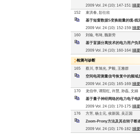
2009 Vol. 24 (10): 147-151 [
摘
152
束洪春, 彭仕欣
基于短窗数据S变换能量的缆-线
2009 Vol. 24 (10): 152-159 [
摘
160
刘瑜, 韦琦, 魏新劳
基于盲源分离技术的电力用户负
2009 Vol. 24 (10): 160-164 [
摘
检测与诊断
165
蔡川, 李旭光, 尹毅, 王雅群
空间电荷测量信号恢复中的频域
2009 Vol. 24 (10): 165-169 [
摘
170
龙伯华, 谭阳红, 许慧, 孙磊, 文娟
基于量子神经网络的电力电子电
2009 Vol. 24 (10): 170-175 [
摘
176
方芳, 杨士元, 侯新国, 吴正国
Zoom-Prony方法及其在转
2009 Vol. 24 (10): 176-182 [
摘