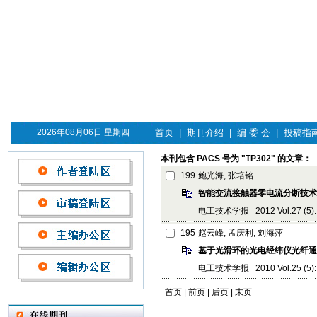
2026年08月06日 星期四
首页
|
期刊介绍
|
编 委 会
|
投稿指
本刊包含 PACS 号为 "TP302" 的文章：
199
鲍光海, 张培铭
智能交流接触器零电流分断技术
电工技术学报 2012 Vol.27 (5): 
195
赵云峰, 孟庆利, 刘海萍
基于光滑环的光电经纬仪光纤通
电工技术学报 2010 Vol.25 (5): 
首页 | 前页 | 后页 | 末页