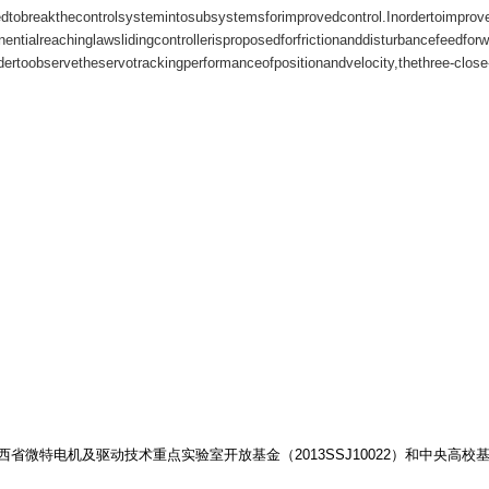
obreakthecontrolsystemintosubsystemsforimprovedcontrol.Inordertoimprovepr
alreachinglawslidingcontrollerisproposedforfrictionanddisturbancefeedforwa
nordertoobservetheservotrackingperformanceofpositionandvelocity,thethree-
陕西省微特电机及驱动技术重点实验室开放基金（2013SSJ10022）和中央高校基本