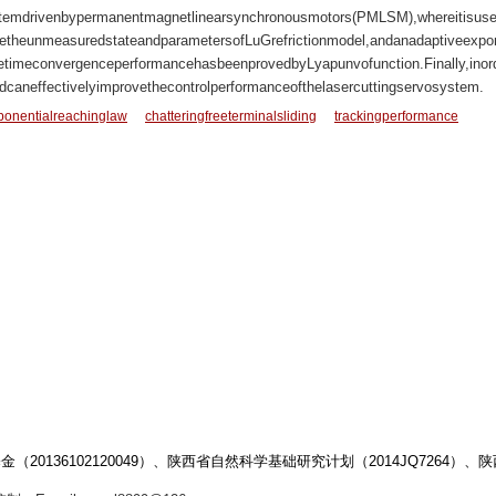
ystemdrivenbypermanentmagnetlinearsynchronousmotors(PMLSM),whereitisusedt
heunmeasuredstateandparametersofLuGrefrictionmodel,andanadaptiveexponenti
finitetimeconvergenceperformancehasbeenprovedbyLyapunvofunction.Finally,i
dcaneffectivelyimprovethecontrolperformanceofthelasercuttingservosystem.
ponentialreachinglaw
chatteringfreeterminalsliding
trackingperformance
20136102120049）、陕西省自然科学基础研究计划（2014JQ7264）、