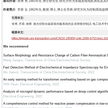
通讯作者:
张博 男,1981年生,博士研究生,研究方向为永磁直线电机系统及其控制。E-
作者简介
: 齐蓉 女,1962年生,教授,博士,博士生导师,研究方向为控制系统故
引用本文:
张博, 齐蓉, 林辉. 激光切割永磁直线伺服系统的反演滑模控制[J]. 电工技术学报, 2018, 33(3): 642-6
链接本文:
https://dgjsxb.ces-transaction.com/CN/10.19595/j.cnki.1000-6753.tces.1
We recommend
Surface Morphology and Resistance Change of Carbon Fiber Aeronautical 
Wang Jianguo
,
Transactions of China Electrotechnical Society
Fast Detection Method of Electrochemical Impedance Spectroscopy for Ene
Wu Jianxin
,
Transactions of China Electrotechnical Society
,
2022
An early warning method for transformer overheating based on gas composi
TAN Yikun
,
Electrical Engineering
,
2022
Analysis of microgrid dynamic performance based on droop control algorit
Electrical Engineering
,
2022
A comprehensive control method for reactive power compensation in low-vo