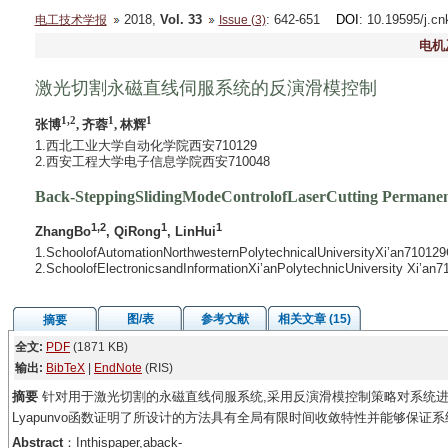
2018,
Vol. 33
: 642-651
DOI
: 10.19595/j.c
电工技术学报
Issue (3)
电机
激光切割永磁直线伺服系统的反演滑模控制
1,2
1
1
张博
, 齐蓉
, 林辉
1.西北工业大学自动化学院西安710129
2.西安工程大学电子信息学院西安710048
Back-SteppingSlidingModeControlofLaserCutting Permane
1,2
1
1
ZhangBo
, QiRong
, LinHui
1.SchoolofAutomationNorthwesternPolytechnicalUniversityXi’an710129
2.SchoolofElectronicsandInformationXi’anPolytechnicUniversity Xi’an
图/表
参考文献
相关文章 (15)
摘要
全文:
PDF
(1871 KB)
输出:
BibTeX
|
EndNote
(RIS)
摘要
针对用于激光切割的永磁直线伺服系统,采用反演滑模控制策略对系统进
Lyapunvo函数证明了所设计的方法具有全局有限时间收敛特性并能够保
Abstract
：Inthispaper,aback-