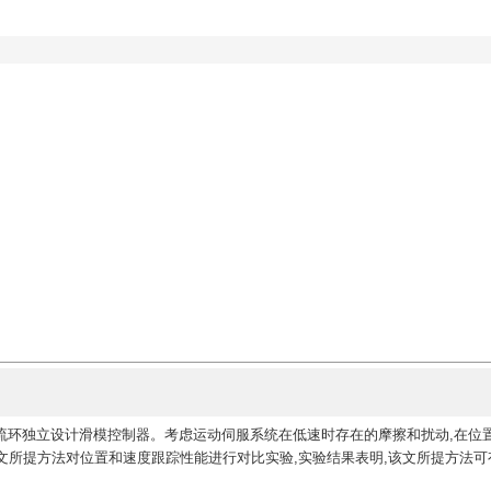
流环独立设计滑模控制器。考虑运动伺服系统在低速时存在的摩擦和扰动,在位置
和该文所提方法对位置和速度跟踪性能进行对比实验,实验结果表明,该文所提方