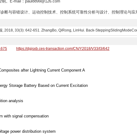
mail：paul8899@126.com
障诊断与容错设计、运动控制技术、控制系统可靠性分析与设计、控制理论与应用。E-mail
51. ZhangBo, QiRong, LinHui. Back-SteppingSlidingModeControlofLaserCut
61675
https://dgjsxb.ces-transaction.com/CN/Y2018/V33/I3/642
Composites after Lightning Current Component A
rgy Storage Battery Based on Current Excitation
tion analysis
hm with signal compensation
ltage power distribution system