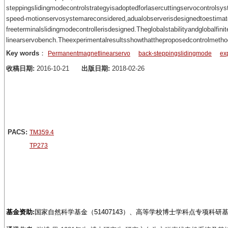
steppingslidingmodecontrolstrategyisadoptedforlasercuttingservocontrols
speed-motionservosystemareconsidered,adualobserverisdesignedtoestimatet
freeterminalslidingmodecontrollerisdesigned.Theglobalstabilityandglobal
linearservobench.Theexperimentalresultsshowthattheproposedcontrolmetho
Key words
：
Permanentmagnetlinearservo
back-steppingslidingmode
ex
收稿日期:
2016-10-21
出版日期:
2018-02-26
PACS:
TM359.4
TP273
基金资助:
国家自然科学基金（51407143）、高等学校博士学科点专项科研基金（