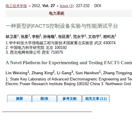
2012,
Vol. 27
: 227-232
DOI
:
电工技术学报
Issue (3)
电力系统
一种新型的FACTS控制设备实验与性能测试平台
1
2
3
1
1
1
1
1
林卫星
, 张星
, 李刚
, 孙海顺
, 张廷营
, 范永宇
, 文劲宇
, 程时杰
1.华中科技大学强电磁工程与新技术国家重点实验室 武汉 430074
2. 中国电力科学研究院 北京 100192
3. 西北电网有限公司 西安 710075
A Novel Platform for Experimenting and Testing FACTS Contr
1
2
3
1
Lin Weixing
, Zhang Xing
, Li Gang
, Sun Haishun
, Zhang Tingying
1. State Key Laboratory of Advanced Electromagnetic Engineering and T
Electric Power Research Institute Beijing 100192 China 3. Northwest Gri
摘要
图/表
参考文献
相关文章 (11)