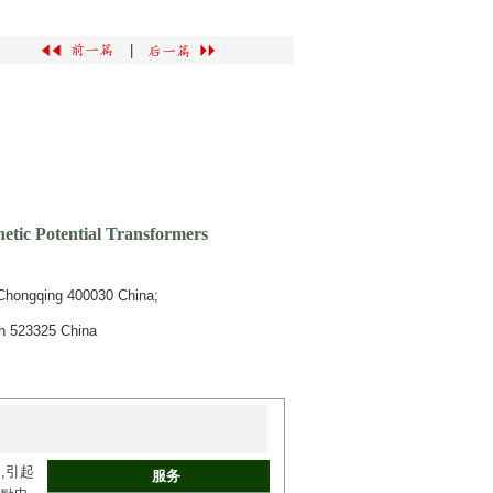
|
etic Potential Transformers
Chongqing 400030 China;
an 523325 China
,引起
服务