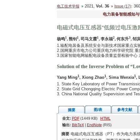
2021,
Vol. 36
: 3
电工技术学报
Issue (17)
电力装备智能感知与
电磁式电压互感器“低频过电压激励
1
1
1
2
3
杨鸣
, 熊钊
, 司马文霞
, 李永福
, 何东升
, 邹
1.输配电装备及系统安全与新技术国家重点实验室（
2.国网重庆市电力公司重庆电力科学研究院 重庆 4
3.国家智能电网输配电设备质量监督检验中心 东莞
Solution of the Inverse Problem of “L
1
1
1
Yang Ming
, Xiong Zhao
, Sima Wenxia
, 
1. State Key Laboratory of Power Transmiss
2. State Grid Chongqing Electric Power Comp
3. China National Quality Supervision and Te
图/表
参考文献
摘要
全文:
PDF
(1449 KB)
HTML
输出:
BibTeX
|
EndNote
(RIS)
摘要
电磁式电压互感器（PT）作为电力系