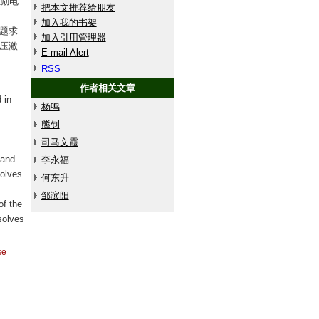
激励电
把本文推荐给朋友
出
加入我的书架
问题求
加入引用管理器
电压激
E-mail Alert
RSS
作者相关文章
 in
杨鸣
熊钊
司马文霞
 and
李永福
solves
何东升
邹滨阳
of the
solves
se