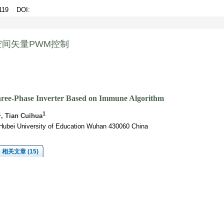
4-119
DOI
:
间矢量PWM控制
ree-Phase Inverter Based on Immune Algorithm
1
1
, Tian Cuihua
Hubei University of Education Wuhan 430060 China
相关文章 (15)