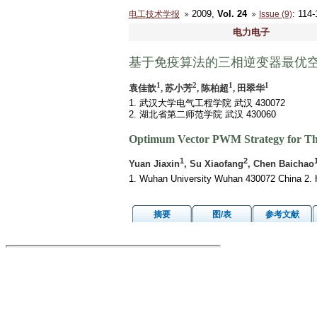
2009,
Vol. 24
: 11
电工技术学报
Issue (9)
电力电子
基于免疫算法的三相逆变器最优空
1
2
1
1
袁佳歆
, 苏小芳
, 陈柏超
, 田翠华
1. 武汉大学电气工程学院 武汉 430072
2. 湖北省第二师范学院 武汉 430060
Optimum Vector PWM Strategy for Th
1
2
Yuan Jiaxin
, Su Xiaofang
, Chen Baichao
1. Wuhan University Wuhan 430072 China 2. 
摘要
图/表
参考文献