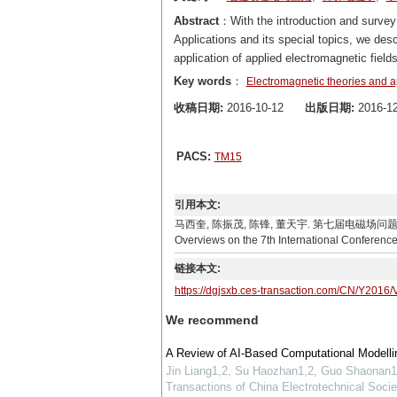
Abstract
：With the introduction and survey
Applications and its special topics, we des
application of applied electromagnetic field
Key words
：
Electromagnetic theories and a
收稿日期:
2016-10-12
出版日期:
2016-12
PACS:
TM15
引用本文:
马西奎, 陈振茂, 陈锋, 董天宇. 第七届电磁场问题与应用国际会议
Overviews on the 7th International Conference
链接本文:
https://dgjsxb.ces-transaction.com/CN/Y2016/
We recommend
A Review of AI-Based Computational Modellin
Jin Liang1,2, Su Haozhan1,2, Guo Shaonan1
Transactions of China Electrotechnical Socie