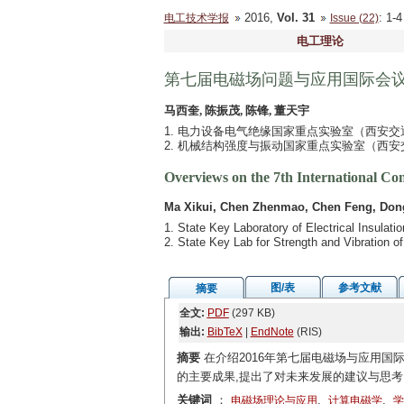
2016,
Vol. 31
: 1
电工技术学报
Issue (22)
电工理论
第七届电磁场问题与应用国际会议（I
马西奎, 陈振茂, 陈锋, 董天宇
1. 电力设备电气绝缘国家重点实验室（西安交通大学
2. 机械结构强度与振动国家重点实验室（西安交通
Overviews on the 7th International Co
Ma Xikui, Chen Zhenmao, Chen Feng, Don
1. State Key Laboratory of Electrical Insulat
2. State Key Lab for Strength and Vibration o
图/表
参考文献
摘要
全文:
PDF
(297 KB)
输出:
BibTeX
|
EndNote
(RIS)
摘要
在介绍2016年第七届电磁场与应用国
的主要成果,提出了对未来发展的建议与思考
关键词
：
,
,
电磁场理论与应用
计算电磁学
学