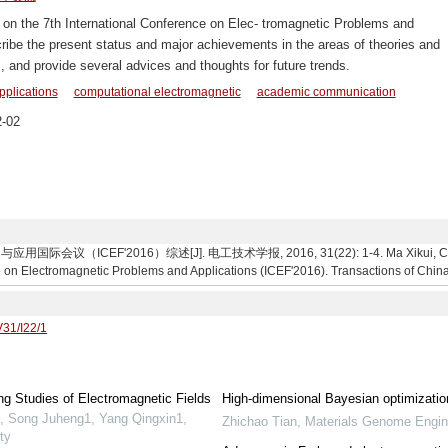
 on the 7th International Conference on Elec- tromagnetic Problems and
cribe the present status and major achievements in the areas of theories and
s, and provide several advices and thoughts for future trends.
pplications
computational electromagnetic
academic communication
-02
（ICEF'2016）综述[J]. 电工技术学报, 2016, 31(22): 1-4. Ma Xikui, Chen Z
 on Electromagnetic Problems and Applications (ICEF'2016). Transactions of China 
V31/I22/1
g Studies of Electromagnetic Fields
High-dimensional Bayesian optimizatio
, Song Juheng1, Yang Qingxin1
,
Zhichao Tian
,
Materials Genome Engin
ty