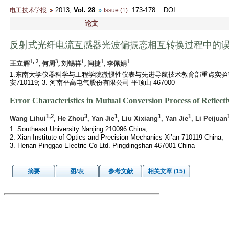
2013,
Vol. 28
: 173-178
DOI
:
电工技术学报
Issue (1)
论文
反射式光纤电流互感器光波偏振态相互转换过程中的
1, 2
3
1
1
1
王立辉
, 何周
, 刘锡祥
, 闫捷
, 李佩娟
1.东南大学仪器科学与工程学院微惯性仪表与先进导航技术教育部重点实验室 南
安710119; 3. 河南平高电气股份有限公司 平顶山 467000
Error Characteristics in Mutual Conversion Process of Reflecti
1,2
3
1
1
1
Wang Lihui
, He Zhou
, Yan Jie
, Liu Xixiang
, Yan Jie
, Li Peijuan
1. Southeast University Nanjing 210096 China;
2. Xian Institute of Optics and Precision Mechanics Xi’an 710119 China;
3. Henan Pinggao Electric Co Ltd. Pingdingshan 467001 China
摘要
图/表
参考文献
相关文章 (15)