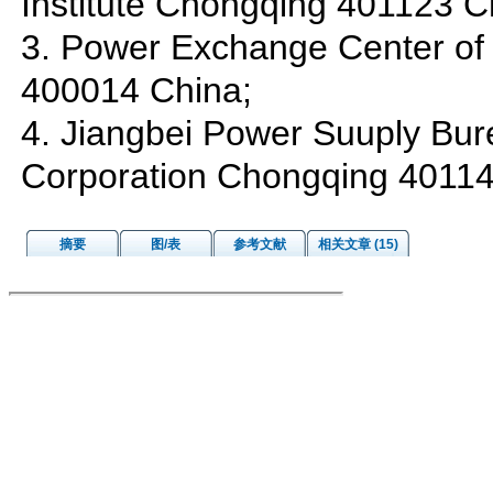
Institute Chongqing 401123 C
3. Power Exchange Center of
400014 China;
4. Jiangbei Power Suuply Bur
Corporation Chongqing 4011
摘要
图/表
参考文献
相关文章 (15)