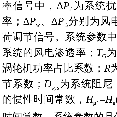
率信号中，Δ
P
为系统扰
d
率；Δ
P
、Δ
P
分别为风
w
B
荷调节信号。系统参数中
系统的风电渗透率；
T
G
涡轮机功率占比系数；
R
节系数；
D
为系统阻尼
sys
的惯性时间常数，
H
=
H
g1
g
时间常数。系统参数的具