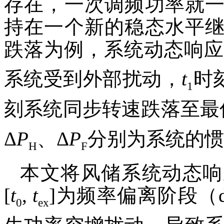
存在，一次调频功率就
持在一个新的稳态水平
跌落为例，系统动态响应
系统受到外部扰动，
t
时
1
刻系统同步转速跌落至最
Δ
P
、Δ
P
分别为系统的惯
H
F
本文将风储系统动态响
[
t
,
t
]为频率偏离阶段（
0
ex