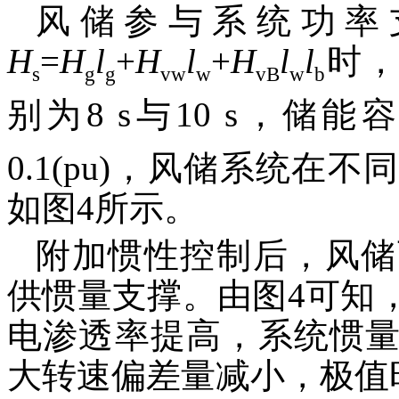
风储参与系统功率
H
=
H
l
+
H
l
+
H
l
l
时，
s
g
g
vw
w
vB
w
b
别为8 s与10 s，储能
0.1(pu)，风储系统
如图4所示。
附加惯性控制后，风储
供惯量支撑。由图4可知
电渗透率提高，系统惯
大转速偏差量减小，极值