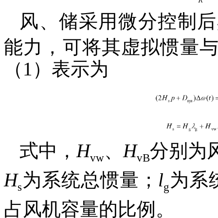
风、储采用微分控制后
能力，可将其虚拟惯量
（1）表示为
式中，
H
、
H
分别为
vw
vB
H
为系统总惯量；
l
为系
s
g
占风机容量的比例。