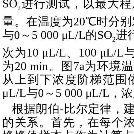
SO
进行测试，以最大程
2
量。在温度为20℃时分别对0～1
与0～5 000 μL/L的SO
进
2
次为10 μL/L、100 μL
为20 min。图7a为环
从上到下浓度阶梯范围依次为0
μL/L与0～5 000 μL
根据朗伯-比尔定律，
的关系。首先，在每个浓