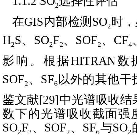
1.1.2 SO
选择性评估
2
在GIS内部检测SO
时，
2
H
S、SO
F
、SOF
、CF
2
2
2
2
4
影响。根据HITRAN数
SOF
、SF
以外的其他干
2
6
鉴文献[29]中光谱吸收结果，
数下的光谱吸收截面强
SO
F
、SOF
、SF
与SO
2
2
2
6
2