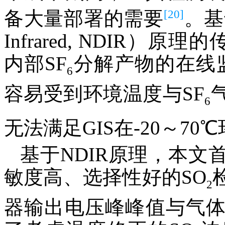
[20]
备大量部署的需要
。基于
Infrared, NDIR）
内部SF
分解产物的在线监
6
容易受到环境温度与SF
6
无法满足GIS在
-
20～70
基于NDIR原理，本
敏度高、选择性好的SO
2
器输出电压峰峰值与气