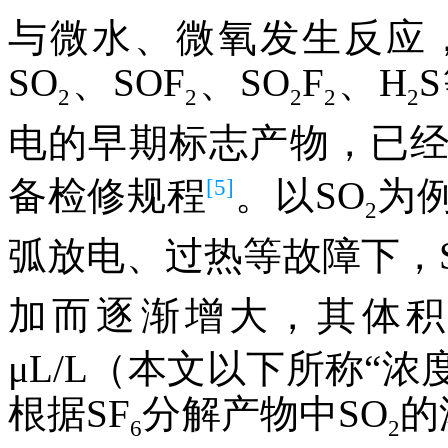
与微水、微氧发生反应
SO
、SOF
、SO
F
、H
2
2
2
2
2
电的早期标志产物，已
[5]
备检修规程
。以SO
为
2
弧放电、过热等故障下，
加而逐渐增大，其体积
μL/L（本文以下所称“
根据SF
分解产物中SO
的
6
2