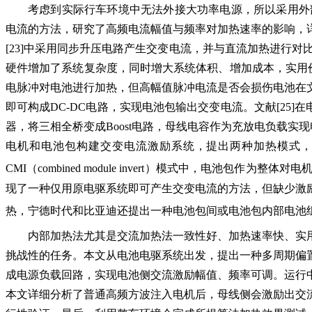
考虑到实际行车环境中无法外接大功率电源，所以采用外
电流的方法，研究了高频电流幅值与频率对加热速率的影响，
[23]中采用同步升压电路产生交变电流，并与直流加热进行
硬件增加了系统复杂度，同时增大系统体积、增加成本，实用价
电脉冲对电池进行加热，但高幅值脉冲电流是否会损伤电池在
即可构成DC-DC电路，实现电池包输出交变电流。文献[2
器，将三相全桥变成Boost电路，母线电容作为充放电负载实
电机和电池包构建交变电流激励系统，提出两种加热模式，在DMSI（
CMI（combined module invert）模式中，电池包作
现了一种仅用原电驱系统即可产生交变电流的方法，但缺少激
热，宁德时代和比亚迪还提出一种电池包间或电池包内部电池
内部加热法尤其是交流加热法一致性好、加热速率快、实
挑战性的任务。本文从电池电驱系统出发，提出一种多周期偏
成电源负载回路，实现电池侧交流激励幅值、频率可调。运行中
本文详细分析了普通高频方波注入电机后，母线侧会激励出交