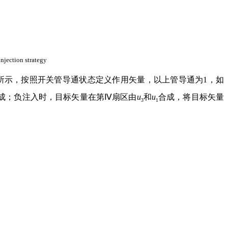
njection strategy
所示，按照开关管导通状态定义作用矢量，以上管导通为1，如
成；负注入时，目标矢量在第Ⅳ扇区由
u
和
u
合成，将目标矢量
3
1