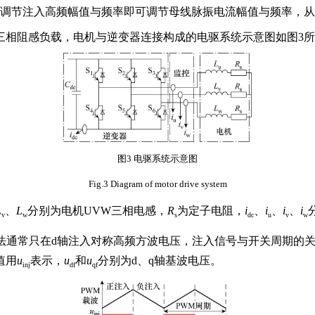
过调节注入高频幅值与频率即可调节母线脉振电流幅值与频率，
三相阻感负载，电机与逆变器连接构成的电驱系统示意图如图3
图3 电驱系统示意图
Fig.3 Diagram of motor drive system
L
、
L
分别为电机UVW三相电感，
R
为定子电阻，
i
、
i
、
i
、
i
v
w
s
dc
u
v
w
通常只在d轴注入对称高频方波电压，注入信号与开关周期的关
值用
u
表示，
u
和
u
分别为d、q轴基波电压。
inj
df
qf