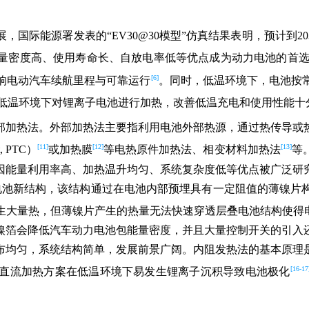
际能源署发表的“EV30@30模型”仿真结果表明，预计到20
量密度高、使用寿命长、自放电率低等优点成为动力电池的首
[6]
响电动汽车续航里程与可靠运行
。同时，低温环境下，电池按
低温环境下对锂离子电池进行加热，改善低温充电和使用性能十
部加热法。外部加热法主要指利用电池外部热源，通过热传导或
[11]
[12]
[13]
t, PTC）
或加热膜
等电热原件加热法、相变材料加热法
等
因能量利用率高、加热温升均匀、系统复杂度低等优点被广泛研
池”电池新结构，该结构通过在电池内部预埋具有一定阻值的薄镍
生大量热，但薄镍片产生的热量无法快速穿透层叠电池结构使得
镍箔会降低汽车动力电池包能量密度，并且大量控制开关的引入
布均匀，系统结构简单，发展前景广阔。内阻发热法的基本原理
[16-17
直流加热方案在低温环境下易发生锂离子沉积导致电池极化