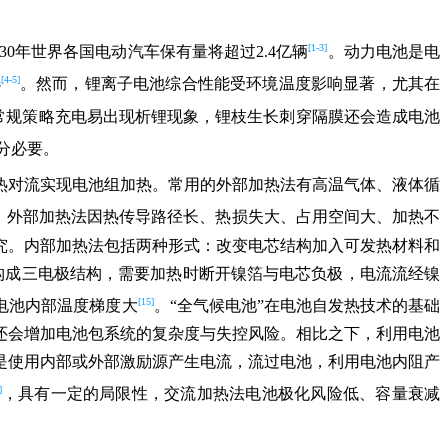
[1-3]
30年世界各国电动汽车保有量将超过2.4亿辆
。动力电池是电
[4-5]
选
。然而，锂离子电池综合性能受环境温度影响显著，尤其在
常规策略充电易出现析锂现象，锂枝生长刺穿隔膜还会造成电池
分必要。
热对流实现电池组加热。常用的外部加热法有高温气体、液体循
。外部加热法因热传导路径长、热损失大、占用空间大、加热不
究。内部加热法包括两种形式：改变电芯结构加入可发热材料和
片构成三电极结构，需要加热时断开镍箔与电芯负极，电流流经镍
[15]
电池内部温度梯度大
。“全气候电池”在电池自发热技术的基础
还会增加电池包系统的复杂度与失控风险。相比之下，利用电池
是使用内部或外部激励源产生电流，流过电池，利用电池内阻产
]
，具有一定的局限性，交流加热法电池极化风险低、容量衰减