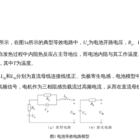
。
所示，在图1a所示的典型等效电路中，
U
为电池开路电压，
R
、
o
o
发热过程中内阻热反应占主导地位，而电池内阻与其工作温度、荷电状态（
示，其中
T
为温度。
中
L
和
L
分别为直流母线连接线缆正、负极寄生电感，电池模型
lp
ln
高频信号，电机作为三相阻感负载流过高频电流，从而在直流母
图1 电池等效电路模型