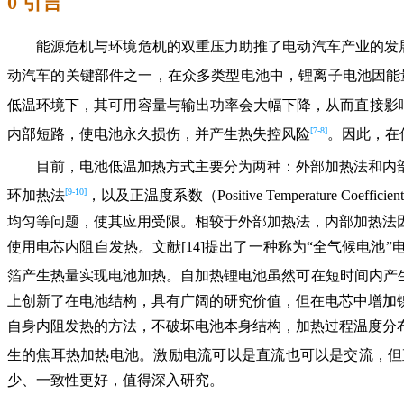
0 引言
能源危机与环境危机的双重压力助推了电动汽车产业的发展，国
动汽车的关键部件之一，在众多类型电池中，锂离子电池因能
低温环境下，其可用容量与输出功率会大幅下降，从而直接影
[7-8]
内部短路，使电池永久损伤，并产生热失控风险
。因此，在
目前，电池低温加热方式主要分为两种：外部加热法和内
[9-10]
环加热法
，以及正温度系数（Positive Temperature Coefficien
均匀等问题，使其应用受限。相较于外部加热法，内部加热法
使用电芯内阻自发热。文献[14]提出了一种称为“全气候电
箔产生热量实现电池加热。自加热锂电池虽然可在短时间内产
上创新了在电池结构，具有广阔的研究价值，但在电芯中增加
自身内阻发热的方法，不破坏电池本身结构，加热过程温度分
生的焦耳热加热电池。激励电流可以是直流也可以是交流，但
少、一致性更好，值得深入研究。