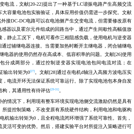
电流，文献[20-22]提出了一种基于LC谐振电路产生高频交流
车大容量电池包实验验证，具体应用价值仍需进一步探究。文献
外接DC-DC电路可以在电池侧产生交变电流，但需要修改原有
变电感器以及霍尔元件组成的回路当中，通过产生间歇性高幅值放
接，静止工况下，电机可看作三相阻感负载，使用电机与逆变器
U相通过辅继电器连接。当需要加热时断开主继电器，闭合辅继电
继电器的使用仍然存在高成本、低容积率的问题。文献[26]使用
，继电器将电池包分成两部分，通过控制逆变器实现电池包间电流对流；在
[27]
，保证输出转矩为0
。文献[28]通过在电机d轴注入高频方波电压实
度，电流开环无法保证系统可靠运行。除了实现电池包本身自发
[29-31]
结构，其通用性有待评估
。
扑的情况下，利用现有整车环境实现电池侧交流激励仍然是具有
。所提控制策略，不改变原有系统硬件结构，利用电池和电驱构
证电机输出转矩为0，且全程电流闭环增强了系统可靠性。首先，
流灵活可变的优势。然后，搭建实验平台对所提注入策略进行可