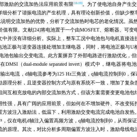
[18-19]
部激励的交流加热法应用前景有限
。为了使电池自身产生交变
详细分析了谐振电流的产生机理，具有理论创新价值，但缺少整
对比说明交流加热的优势，分析了交流加热时电芯的老化情况。虽然
值有限。文献[24]将电池置于一个由MOSFET、熔断器、可
文中并没有详细分析。实际上，整车工况中电池包与电机直接连
5]在电池正极与逆变器连接处增加主继电器，同时，将电池正极与
现电池包输出交变电流。此方案摒弃了外部电路进行激励优化，但
dual-module separated invert）模式中
为整体对电机输出电流，d轴电流参考为125 Hz三角波，q轴电流控制到0
励原理分析，且逆变器控制方式与原有系统不一致，增加了复杂
组间互相充放电的内部交流加热方式，但该方案需要变更电池包
用性强，具有广阔的应用前景，但如何在不增加硬件、不改变拓
置方波注入激励法，低温下，利用激励交变电流完成电池自发热
，仅在电机d轴注入偏置高频方波，q轴电流控制到0，从而保
流的原理。其次，对比分析多周期偏置方波注入时，激励母线电