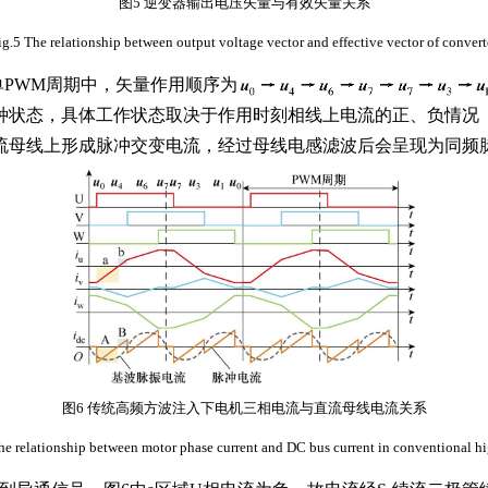
图5 逆变器输出电压矢量与有效矢量关系
ig.5 The relationship between output voltage vector and effective vector of convert
单PWM周期中，矢量作用顺序为
种状态，具体工作状态取决于作用时刻相线上电流的正、负情况
流母线上形成脉冲交变电流，经过母线电感滤波后会呈现为同频
图6 传统高频方波注入下电机三相电流与直流母线电流关系
he relationship between motor phase current and DC bus current in conventional h