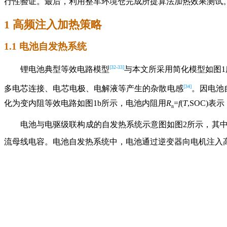
行性验证。最后，利用整车环境仓完成所提算法加热效果测试
1 高频注入加热策略
1.1 电池自发热系统
[32-33]
锂电池典型等效电路模型
与本文所采用简化模型如图1
[34]
多电芯连接、电芯电极、电解液等产生的杂散电感
。因电池自
化为变内阻等效电路如图1b所示，电池内阻用
R
=
f
(
T
,SOC)表
n
电池与电驱级联构成的自发热系统示意图如图2所示，其
流母线电容。电池自发热系统中，电池通过逆变器向电机注入