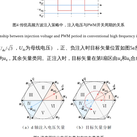
图4 传统高频方波注入策略中，注入电压与PWM开关周期的关系
onship between injection voltage and PWM period in conventional high frequency i
，
U
为母线电压），正、负注入时目标矢量位置如图5a
dc
为
u
，其余矢量类同。正注入时，目标矢量在第Ⅰ扇区由
u
和
u
合
4
4
6