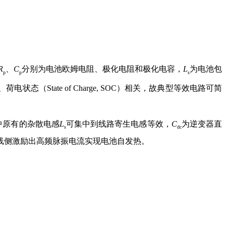
R
、
C
分别为电池欧姆电阻、极化电阻和极化电容，
L
为电池包
p
p
s
State of Charge, SOC）相关，故典型等效电路可简
中原有的杂散电感
L
可集中到线路寄生电感等效，
C
为逆变器直
s
dc
线侧激励出高频脉振电流实现电池自发热。