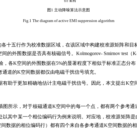
图1 主动降噪算法示意图
Fig.1 The diagram of active EMI suppression algorithm
的各十五行作为校准数据区域，在该区域中构建校准源矩阵和目
据是否具有核磁信号。Kolmogorov- Smirnov test
st的检验，各K空间的外围数据在5%的显著程度下相似于标准正
考通道的K空间数据都仅由电磁干扰信号填充。
据有助于更加精确地估计主电磁干扰信号。因此，本文提出K空
中的插图所示，对于核磁通道K空间中的每一个点，都有两个参考
处以其中某一个相位编码行为例来说明。对应地，校准源矩阵是
空间数据的相位编码行）都有四个来自各参考通道K空间数据的