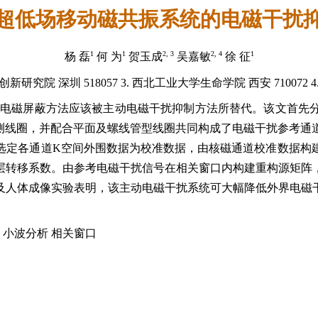
超低场移动磁共振系统的电磁干扰
1
1
2, 3
2, 4
1
杨 磊
何 为
贺玉成
吴嘉敏
徐 征
技创新研究院 深圳 518057 3. 西北工业大学生命学院 西安 71007
动电磁屏蔽方法应该被主动电磁干扰抑制方法所替代。该文首先
检测线圈，并配合平面及螺线管型线圈共同构成了电磁干扰参考通
选定各通道K空间外围数据为校准数据，由核磁通道校准数据构
层转移系数。由参考电磁干扰信号在相关窗口内构建重构源矩阵
及人体成像实验表明，该主动电磁干扰系统可大幅降低外界电磁
 小波分析 相关窗口