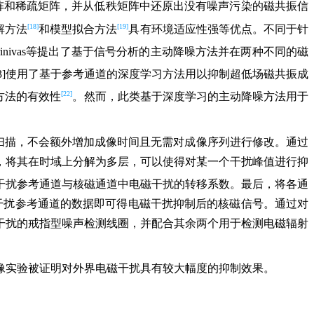
阵和稀疏矩阵，并从低秩矩阵中还原出没有噪声污染的磁共振信
[18]
[19]
解方法
和模型拟合方法
具有环境适应性强等优点。不同于针
inivas等提出了基于信号分析的主动降噪方法并在两种不同的磁
23]使用了基于参考通道的深度学习方法用以抑制超低场磁共振成
[22]
类方法的有效性
。然而，此类基于深度学习的主动降噪方法用于
扫描，不会额外增加成像时间且无需对成像序列进行修改。通过
，将其在时域上分解为多层，可以使得对某一个干扰峰值进行抑
干扰参考通道与核磁通道中电磁干扰的转移系数。最后，将各通
干扰参考通道的数据即可得电磁干扰抑制后的核磁信号。通过对
干扰的戒指型噪声检测线圈，并配合其余两个用于检测电磁辐射
像实验被证明对外界电磁干扰具有较大幅度的抑制效果。