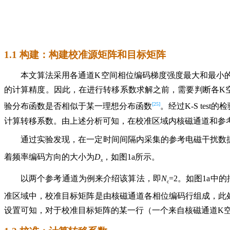
1.1 构建：构建校准源矩阵和目标矩阵
本文算法采用各通道K空间相位编码梯度强度最大和最小
的计算精度。因此，在进行转移系数求解之前，需要判断各K空间的外围数
[25]
验分布函数是否相似于某一理想分布函数
。经过K-S te
计算转移系数。由上述分析可知，在校准区域内核磁通道和参
通过实验发现，在一定时间间隔内采集的参考电磁干扰数
着频率编码方向的大小为
D
，如图1a所示。
x
以两个参考通道为例来介绍该算法，即
N
=2。如图1a
c
准区域中，校准目标矩阵是由核磁通道各相位编码行组成，此
设置可知，对于校准目标矩阵的某一行（一个来自核磁通道K