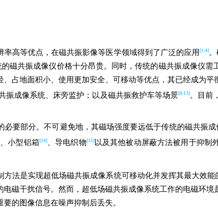
[1-4]
辨率高等优点，在磁共振影像等医学领域得到了广泛的应用
。
得传统的磁共振成像仪价格十分昂贵。同时，传统的磁共振成像仪
轻、占地面积小、使用更加安全、可移动等优点，其已经成为平
[8-13]
共振成像系统、床旁监护；以及磁共振救护车等场景
。目前
必要部分。不可避免地，其磁场强度要远低于传统的磁共振成像
[14]
[15]
、小型铝箱
、导电织物
以及其他被动屏蔽方法被用于抑制
制方法是实现超低场磁共振成像系统可移动化并发挥其最大效能
的电磁干扰信号。然而，超低场磁共振成像系统工作的电磁环境
重要的图像信息在噪声抑制后丢失。