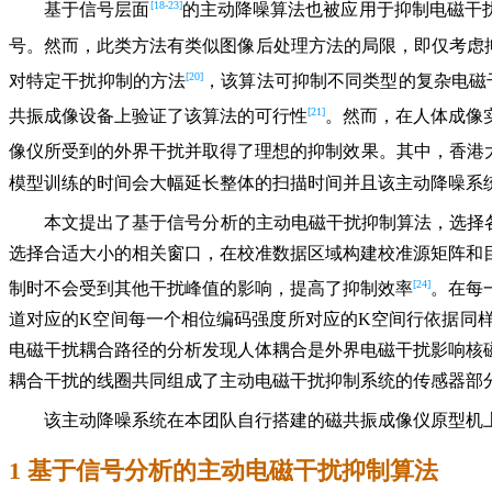
[18-23]
基于信号层面
的主动降噪算法也被应用于抑制电磁干
号。然而，此类方法有类似图像后处理方法的局限，即仅考虑
[20]
对特定干扰抑制的方法
，该算法可抑制不同类型的复杂电磁干扰
[21]
共振成像设备上验证了该算法的可行性
。然而，在人体成像实
像仪所受到的外界干扰并取得了理想的抑制效果。其中，香港大学的L
模型训练的时间会大幅延长整体的扫描时间并且该主动降噪系
本文提出了基于信号分析的主动电磁干扰抑制算法，选择
选择合适大小的相关窗口，在校准数据区域构建校准源矩阵和
[24]
制时不会受到其他干扰峰值的影响，提高了抑制效率
。在每
道对应的K空间每一个相位编码强度所对应的K空间行依据同
电磁干扰耦合路径的分析发现人体耦合是外界电磁干扰影响核
耦合干扰的线圈共同组成了主动电磁干扰抑制系统的传感器部
该主动降噪系统在本团队自行搭建的磁共振成像仪原型机
1 基于信号分析的主动电磁干扰抑制算法