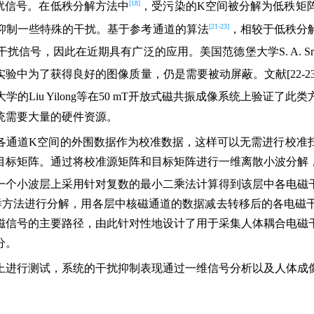
[18]
扰信号。在低秩分解方法中
，受污染的K空间被分解为低秩矩
[21-23]
抑制一些特殊的干扰。基于参考通道的算法
，相较于低秩分
信号，因此在近期具有广泛的应用。美国范德堡大学S. A. Sr
验中为了获得良好的图像质量，仍是需要被动屏蔽。文献[22-
iu Yilong等在50 mT开放式磁共振成像系统上验证了此
统需要大量的硬件资源。
各通道K空间的外围数据作为校准数据，这样可以无需进行校准
目标矩阵。通过将校准源矩阵和目标矩阵进行一维离散小波分解
一个小波层上采用针对复数的最小二乘法计算得到该层中各电磁
样方法进行分解，用各层中核磁通道的数据减去转移后的各电磁
磁信号的主要路径，由此针对性地设计了用于采集人体耦合电磁
分。
上进行测试，系统的干扰抑制表现通过一维信号分析以及人体成