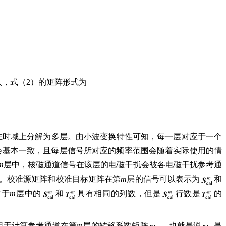
入，式（2）的矩阵形式为
）在时域上分解为多层。由小波变换特性可知，每一层对应于一个
会基本一致，且每层信号所对应的频率范围会随着实际使用的情
m
层中，核磁通道信号在该层的电磁干扰会被各电磁干扰参考通
。校准源矩阵和校准目标矩阵在第
m
层的信号可以表示为
和
对于
m
层中的
和
具有相同的列数，但是
行数是
的
以被用于计算参考通道在第
m
层的转移系数矩阵
。也就是说
是