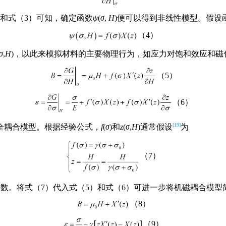
和式（3）可知，确定函数
ψ
(
σ
,
H
)便可以得到非线性模型。假设
（4）
σ
,
H
)，以此来模拟材料的主要物理行为，如应力对饱和效应和磁
（5）
（6）
[19]
全耦合模型。根据经验公式，
f
(
σ
)和
z
(
σ
,
H
)通常假设
为
（7）
常数。将式（7）代入式（5）和式（6）可进一步将机磁耦合模型
（8）
（9）