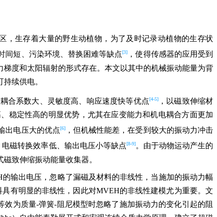
区，生存着大量的野生动植物，为了及时记录动植物的生存状
[3]
时间短、污染环境、替换困难等缺点
，使得传感器的应用受到
力梯度和太阳辐射的形式存在。本文以其中的机械振动能量为背
可持续供电。
[4-5]
磁耦合系数大、灵敏度高、响应速度快等优点
，以磁致伸缩材
出特性好、能量密度高、稳定性高的明显优势，尤其在应变能力和机电耦合方面更加
[6]
、输出电压大的优点
，但机械性能差，在受到较大的振动力冲击
[8-9]
、电磁转换效率低、输出电压小等缺点
。由于动物运动产生的
式磁致伸缩振动能量收集器。
EH的输出电压，忽略了漏磁及材料的非线性，当施加的振动力幅
缩材料具有明显的非线性，因此对MVEH的非线性建模尤为重要。文
料棒等效为质量-弹簧-阻尼模型时忽略了施加振动力的变化引起的阻