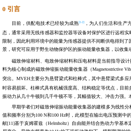
0 引言
[1-2]
目前，供配电技术已经较为成熟
，为人们生活和生产
态，通常采用无线传感器和监控器等设备对保护区进行远程实
限制，因此利用环境中的能量为传感器提供不间断供电得到了
景，研究可应用于野生动物保护区的振动能量收集器，以收集
磁致伸缩材料、电致伸缩材料和压电材料是当前指导设计
料为核心制成的磁致伸缩振动能量收集器（Magnetostrictive 
突出。MVEH主要分为悬臂梁式和柱棒式，其中悬臂梁式多应用
时容易损坏。柱棒式具有机械强度高、结构稳定等优点，目前
振动力从几十牛顿到几千牛顿不等，其幅值较大、冲击力强。
早期学者们对磁致伸缩振动能量收集器的建模多为线性分析
值和频率分别为100 N和100 Hz时，此模型在输出电压预
献[11]基于亥姆霍兹（Helmholtz）自由能并结合热动