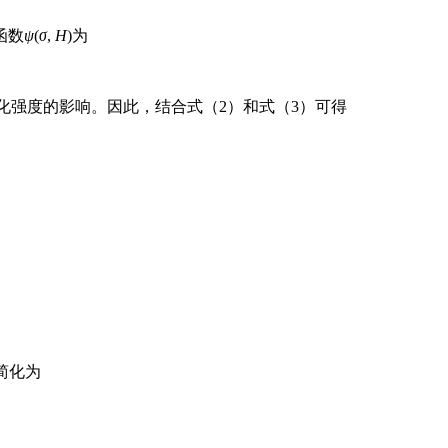
函数
ψ
(
σ
,
H
)为
化强度的影响。因此，结合式（2）和式（3）可得
简化为