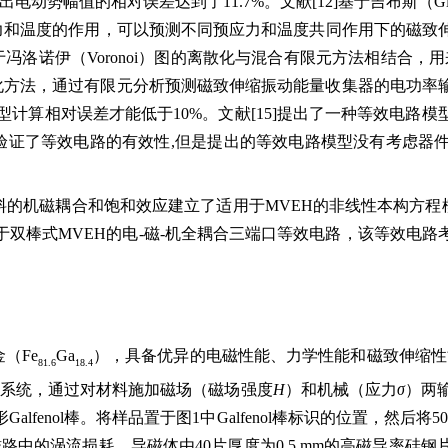
出电动势幅值的相对误差达到了11.7%。文献[12]基于吉布斯（
应力和温度的作用，可以预测不同预应力和温度共同作用下的磁致
冯洛诺伊（Voronoi）图的离散化与混合有限元方法相结合，用来
简化方法，通过有限元分析预测磁致伸缩振动能量收集器的电功
模型计算相对误差才能低于10%。文献[15]提出了一种等效电
VR）谱和有限元分析结果，验证了等效电路的有效性,但是提出的等效电路模
考虑了材料的机磁耦合和饱和效应建立了适用于MVEH的非线性本构方
双棒式MVEH的电-磁-机全耦合三端口等效电路，该等效电
（Fe
Ga
），具备优异的电磁性能、力学性能和磁致伸缩性
81.6
18.4
出系统，通过对材料施加磁场（磁场强度
H
）和机械（应力
σ
）两
Galfenol棒。将样品置于图1中Galfenol棒标识的位置，然
和磁路中的涡流损耗，导磁体由40片厚度为0.5 mm的高磁导