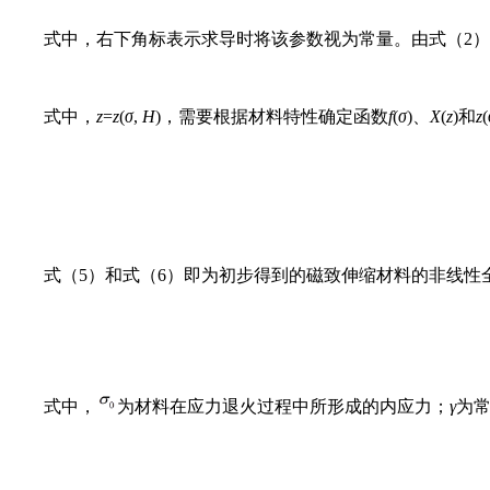
式中，右下角标表示求导时将该参数视为常量。由式（2）
式中，
z
=
z
(
σ
,
H
)，需要根据材料特性确定函数
f
(
σ
)、
X
(
z
)和
z
(
式（5）和式（6）即为初步得到的磁致伸缩材料的非线性
式中，
为材料在应力退火过程中所形成的内应力；
γ
为