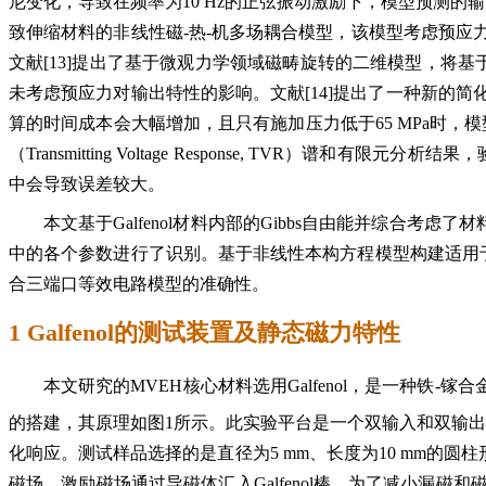
尼变化，导致在频率为10 Hz的正弦振动激励下，模型预测的输
致伸缩材料的非线性磁-热-机多场耦合模型，该模型考虑预
文献[13]提出了基于微观力学领域磁畴旋转的二维模型，将基于
未考虑预应力对输出特性的影响。文献[14]提出了一种新的
算的时间成本会大幅增加，且只有施加压力低于65 MPa时，
（Transmitting Voltage Response, T
中会导致误差较大。
本文基于Galfenol材料内部的Gibbs自由能并综合
中的各个参数进行了识别。基于非线性本构方程模型构建适用于
合三端口等效电路模型的准确性。
1 Galfenol的测试装置及静态磁力特性
本文研究的MVEH核心材料选用Galfenol，是一种铁-镓合金
的搭建，其原理如图1所示。此实验平台是一个双输入和双输
化响应。测试样品选择的是直径为5 mm、长度为10 mm的圆柱形
磁场，激励磁场通过导磁体汇入Galfenol棒。为了减小漏磁