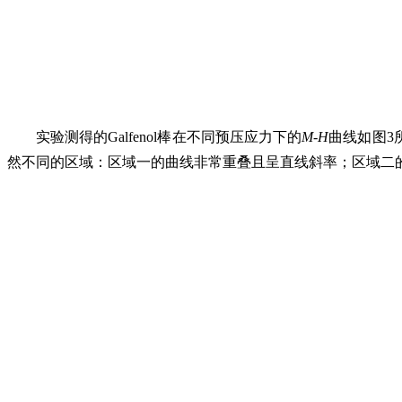
实验测得的Galfenol棒在不同预压应力下的
M-H
曲线如图3
然不同的区域：区域一的曲线非常重叠且呈直线斜率；区域二