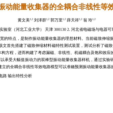
振动能量收集器的全耦合非线性等
1,2
1,2
1,2
1,2
1,2
黄文美
刘泽群
郭万里
薛天祥
翁 玲
室（河北工业大学） 天津 300130 2. 河北省电磁场与电器可
带宽的特点，是制作振动能量收集器的理想材料。当前磁致伸缩
文首先搭建了磁致伸缩材料磁特性测试装置，测试分析了磁致伸缩材
耦合非线性本构方程，进而构建了考虑漏磁、非线性、机磁耦合及饱和
了一个可以承受大幅值振动力的双棒型振动能量收集器样机，通过实
建立的全耦合非线性等效电路模型可以准确预测振动能量收集器
效电路 输出特性分析