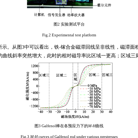
图2 实验测试平台
Fig.2 Experimental test platform
所示。从图3中可以看出，铁-镓合金磁滞回线呈非线性，磁滞
的曲线斜率突然增大，此时的相对磁导率比区域一更高；区域三
图3 Galfenol棒在各预应力下的
M
-
H
曲线
Fig.3
M
-
H
curves of Galfenol rod under various prestresses