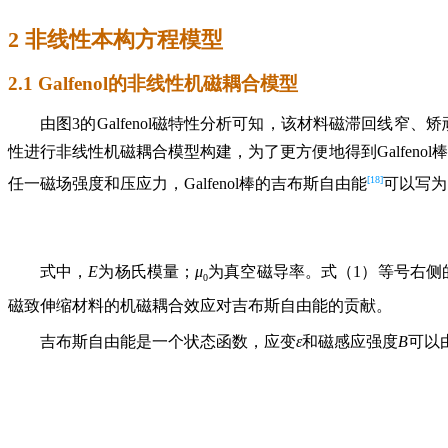
2 非线性本构方程模型
2.1 Galfenol的非线性机磁耦合模型
由图3的Galfenol磁特性分析可知，该材料磁滞回线窄、矫
性进行非线性机磁耦合模型构建，为了更方便地得到Galfeno
[18]
任一磁场强度和压应力，Galfenol棒的吉布斯自由能
可以写为
式中，
E
为杨氏模量；
μ
为真空磁导率。式（1）等号右侧
0
磁致伸缩材料的机磁耦合效应对吉布斯自由能的贡献。
吉布斯自由能是一个状态函数，应变
ε
和磁感应强度
B
可以