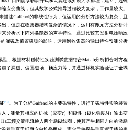
Gibbs）自由能泰勒展开式和宏观连续介质力学原理，建立了超磁
伸缩应变曲线，但其数学公式推导过程较为复杂，工作量较大。
描述Galfenol的非线性行为，但运用的分析方法较为复杂，且
率输出，但是在收集器结构复杂的情况下，运用有限元方法分析计
路模型来分析水下阵列换能器的声学特性，通过比较其发射电压响应
型没有考虑器件的漏磁及偏置磁场的影响，运用到收集器的输出特性预测分析
程模型，根据材料磁特性实验测试数据结合Matlab分析拟合对方程
路考虑了漏磁、偏置磁场、预应力等，并通过样机实验验证了全耦
[16]
能
。为了分析Galfenol的主要磁特性，进行了磁特性实验装置
输入，测量其相应的机械（应变
ε
）和磁性（磁化强度
M
）输出变
后将50 Hz工频交流电流通入两个励磁线圈，使其产生相同方向的激励
率硅钢片沿着垂直于纸面方向堆叠而成。霍尔元件探头垂直置于棒的表