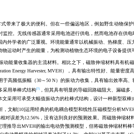
方式带来了极大的便利。但在一些偏远地区，例如野生动物保护
时监控。无线传感器通常采用电池进行供电，然而电池存在供电
国内外学者的广泛重视。环境能量通常以机械振动、热梯度、压
动物运动时产生的能量，为检测动植物生态环境的电子设备提供
振动能量收集器的主流材料。相比之下，磁致伸缩材料具有机
Vibration Energy Harvester, MVEH），具有输
于高频低振幅（30～50 N）的振动力收集，具有输出效率高
[7]
多采用单棒式结构
，但其具有明显的导磁回路磁阻大、漏磁多
本文采用可承受大幅值振动力的柱棒式结构，设计一种新型双棒
，文献[10]运用经典的机电耦合模型和线性压磁模型分析MV
测中的相对误差为12.56%，没有达到良好的预测效果。而磁致伸
力学基本定理推导出MVEH的输出电动势预测模型，但将磁致伸缩材