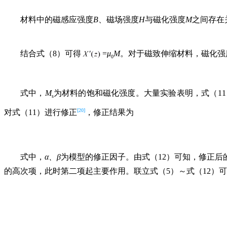
材料中的磁感应强度
B
、磁场强度
H
与磁化强度
M
之间存在
结合式（8）可得
=
μ
M
。对于磁致伸缩材料，磁化强
0
式中，
M
为材料的饱和磁化强度。大量实验表明，式（1
s
[20]
对式（11）进行修正
，修正结果为
式中，
α
、β
为模型的修正因子。由式（12）可知，修正
的高次项，此时第二项起主要作用。联立式（5）～式（12）