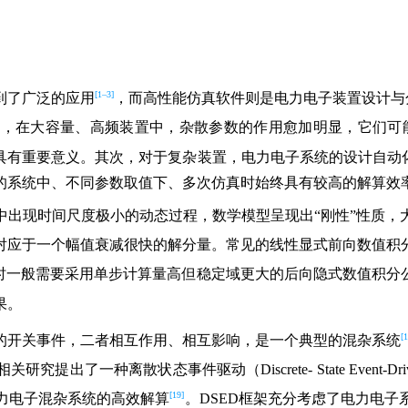
[1–3]
到了广泛的应用
，而高性能仿真软件则是电力电子装置设计与
先，在大容量、高频装置中，杂散参数的作用愈加明显，它们可
具有重要意义。其次，对于复杂装置，电力电子系统的设计自动
的系统中、不同参数取值下、多次仿真时始终具有较高的解算效
中出现时间尺度极小的动态过程，数学模型呈现出“刚性”性质，
对应于一个幅值衰减很快的解分量。常见的线性显式前向数值积
时一般需要采用单步计算量高但稳定域更大的后向隐式数值积分
果。
[1
的开关事件，二者相互作用、相互影响，是一个典型的混杂系统
种离散状态事件驱动（Discrete- State Event-Driv
[19]
力电子混杂系统的高效解算
。DSED框架充分考虑了电力电