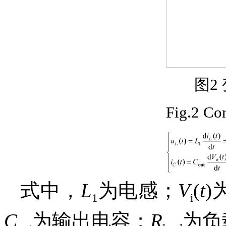
图2
Fig.2 Co
式中，
L
为电感；
V
(
t
)
1
i
C
为输出电容；
R
为负