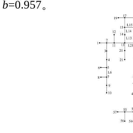
b
=0.957。