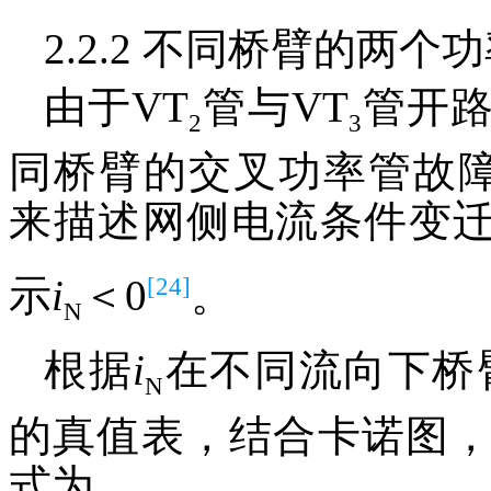
2.2.2 不同桥臂的两个
由于VT
管与VT
管开
2
3
同桥臂的交叉功率管故
来描述网侧电流条件变
[24]
示
i
＜0
。
N
根据
i
在不同流向下桥
N
的真值表，结合卡诺图
式为