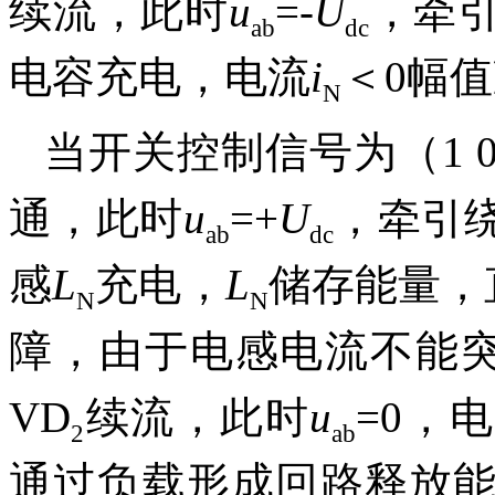
续流，此时
u
=
-
U
，牵
ab
dc
电容充电，电流
i
＜0幅
N
当开关控制信号为（1 0 
通，此时
u
=+
U
，牵引
ab
dc
感
L
充电，
L
储存能量，
N
N
障，由于电感电流不能突
VD
续流，此时
u
=0，
2
ab
通过负载形成回路释放