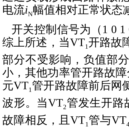
电流
i
幅值相对正常状态
N
开关控制信号为（1 0 1 
综上所述，当VT
开路故
1
部分不受影响，负值部
小，其他功率管开路故障
元VT
管开路故障前后网
1
波形。当VT
管发生开路
2
故障相反，且VT
管与VT
1