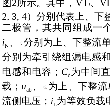
图2所示。其中，VT
、V
i
2, 3, 4）分别代表上
二极管，其共同组成一
i
、
分别为上、下整流
N
分别为牵引绕组漏电感
电感和电容；
C
为中间
d
载；
u
、
为上、下整流
ab
流侧电压；
i
为等效负载
L