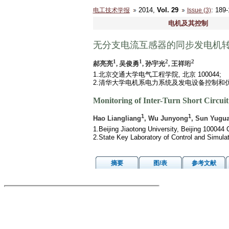
2014,
Vol. 29
: 18
电工技术学报
Issue (3)
电机及其控制
无分支电流互感器的同步发电机
1
1
2
2
郝亮亮
, 吴俊勇
, 孙宇光
, 王祥珩
1.北京交通大学电气工程学院, 北京 100044;
2.清华大学电机系电力系统及发电设备控制和仿真国
Monitoring of Inter-Turn Short Circu
1
1
Hao Liangliang
, Wu Junyong
, Sun Yugu
1.Beijing Jiaotong University, Beijing 100044 
2.State Key Laboratory of Control and Simul
摘要
图/表
参考文献