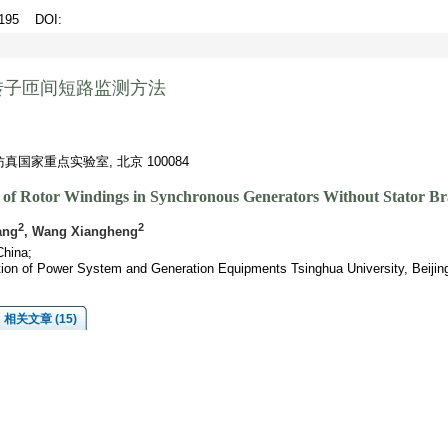
9-195
DOI
:
转子匝间短路监测方法
家重点实验室, 北京 100084
it of Rotor Windings in Synchronous Generators Without Stator 
2
2
ang
, Wang Xiangheng
China;
ation of Power System and Generation Equipments Tsinghua University, Beiji
相关文章 (15)