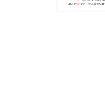
·打开
主页
，然后查找指向您感
·单击
后退
链接，尝试其他链接