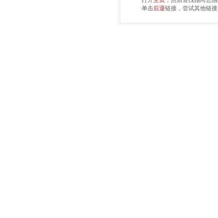
·打开
主页
，然后查找指向您感
·单击
后退
链接，尝试其他链接