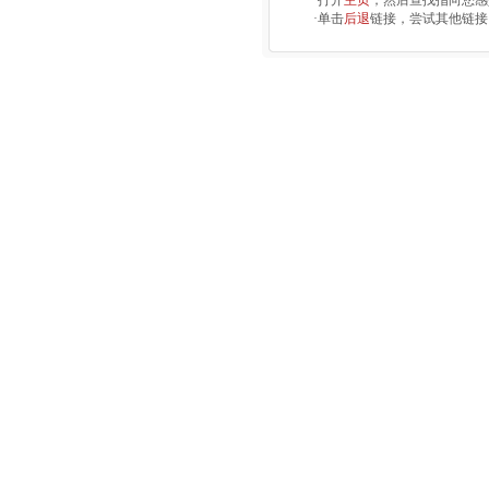
·打开
主页
，然后查找指向您感
·单击
后退
链接，尝试其他链接