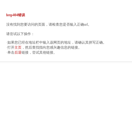
http404错误
没有找到您要访问的页面，请检查您是否输入正确url。
请尝试以下操作：
·如果您已经在地址栏中输入该网页的地址，请确认其拼写正确。
·打开
主页
，然后查找指向您感兴趣信息的链接。
·单击
后退
链接，尝试其他链接。