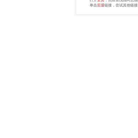
·打开
主页
，然后查找指向您感
·单击
后退
链接，尝试其他链接