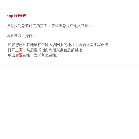
http404错误
没有找到您要访问的页面，请检查您是否输入正确url。
请尝试以下操作：
·如果您已经在地址栏中输入该网页的地址，请确认其拼写正确。
·打开
主页
，然后查找指向您感兴趣信息的链接。
·单击
后退
链接，尝试其他链接。