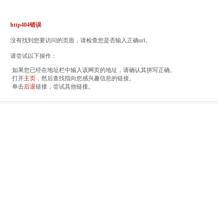
http404错误
没有找到您要访问的页面，请检查您是否输入正确url。
请尝试以下操作：
·如果您已经在地址栏中输入该网页的地址，请确认其拼写正确。
·打开
主页
，然后查找指向您感兴趣信息的链接。
·单击
后退
链接，尝试其他链接。