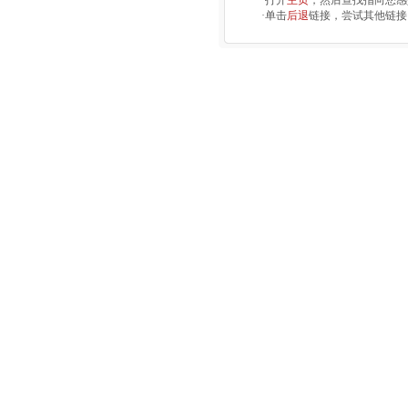
·打开
主页
，然后查找指向您感
·单击
后退
链接，尝试其他链接