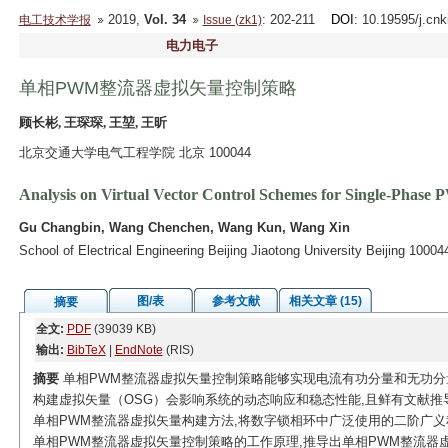
2019,
Vol. 34
: 202-211
DOI
: 10.19595/j.cn
电工技术学报
Issue (zk1)
电力电子
单相PWM整流器虚拟矢量控制策略
顾长彬, 王琛琛, 王堃, 王昕
北京交通大学电气工程学院 北京 100044
Analysis on Virtual Vector Control Schemes for Single-Phase
Gu Changbin, Wang Chenchen, Wang Kun, Wang Xin
School of Electrical Engineering Beijing Jiaotong University Beijing 10004
图/表
参考文献
相关文章 (15)
摘要
全文:
PDF
(39039 KB)
输出:
BibTeX
|
EndNote
(RIS)
摘要
单相PWM整流器虚拟矢量控制策略能够实现电流有功分量和无功分
构建虚拟矢量（OSG）会影响系统的动态响应和稳态性能,且鲜有文献
单相PWM整流器虚拟矢量构建方法,将数字锁相环中广泛使用的二阶广义
单相PWM整流器虚拟矢量控制策略的工作原理,推导出单相PWM整流器