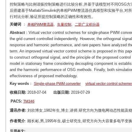
控制策略与比例谐振控制策略进行比较分析,并基于该模型对不同OSG方
后搭建基于Matlab/Simulink的单相PWM整流器仿真模型和实验平
行对比分析,验证所提控制策略的正确性和有效性。
关键词
：
,
,
单相PWM整流器
矢量控制
二阶广义积分器
Abstract
：Virtual vector control schemes for single-phase PWM convert
the grid current controlled independently. However, the orthogonal sig
response and harmonic performance, and rare papers have analyzed t
term. An improved virtual vector control scheme is proposed in this pap
to construct orthogonal signal, and the principle of the proposed control
model in stationary frame considering decoupling component is establi
and the harmonic performance of OSG methods. Finally, both simulation 
effectiveness of proposed methodology.
Key words
：
Single-phase PWM converter
virtual vector control scheme
收稿日期:
2018-07-04
出版日期:
2019-07-29
PACS:
TM346
通讯作者:
刘欣博女,1982年生,博士,讲师,研究方向为微电网动态性能及稳定性分析。E
作者简介
: 顾长彬,男,1995年生,硕士研究生,研究方向为大容量多电平变换器技术。E-
引用本文: