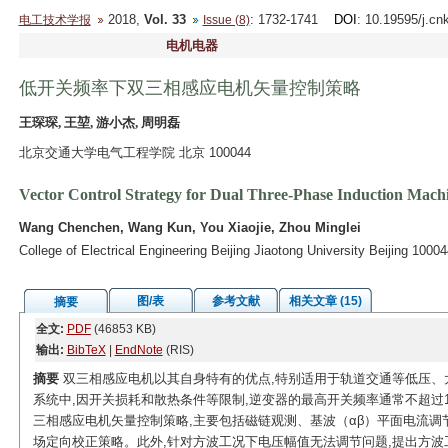
2018,
Vol. 33
: 1732-1741
DOI
: 10.19595/j.cn
电工技术学报
Issue (8)
电机电器
低开关频率下双三相感应电机矢量控制策略
王琛琛, 王堃, 游小杰, 周明磊
北京交通大学电气工程学院 北京 100044
Vector Control Strategy for Dual Three-Phase Induction Mac
Wang Chenchen, Wang Kun, You Xiaojie, Zhou Minglei
College of Electrical Engineering Beijing Jiaotong University Beijing 1000
图/表
参考文献
相关文章 (15)
摘要
全文:
PDF
(46853 KB)
输出:
BibTeX
|
EndNote
(RIS)
摘要
双三相感应电机以其自身特有的优点,特别适用于轨道交通等低压、
系统中,因开关损耗和散热条件等限制,逆变器的最高开关频率通常不超过1
三相感应电机矢量控制策略,主要包括磁链观测、基波（αβ）平面电流调
场定向校正策略。此外,针对方波工况下电压幅值无法调节问题,提出方