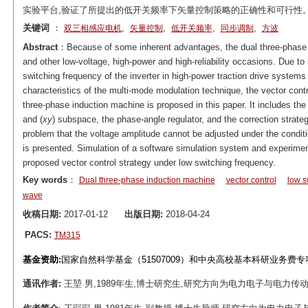
实验平台,验证了所提出的低开关频率下矢量控制策略的正确性和可行性
关键词
：
,
,
,
,
双三相感应电机
矢量控制
低开关频率
同步调制
方波
Abstract
：Because of some inherent advantages, the dual three-phase in
and other low-voltage, high-power and high-reliability occasions. Due t
switching frequency of the inverter in high-power traction drive systems
characteristics of the multi-mode modulation technique, the vector contr
three-phase induction machine is proposed in this paper. It includes the
and (
xy
) subspace, the phase-angle regulator, and the correction strategy
problem that the voltage amplitude cannot be adjusted under the conditi
is presented. Simulation of a software simulation system and experimen
proposed vector control strategy under low switching frequency.
Key words
：
Dual three-phase induction machine
vector control
low s
wave
收稿日期:
2017-01-12
出版日期:
2018-04-24
PACS:
TM315
基金资助:
国家自然科学基金（51507009）和中央高校基本科研业务费专项
通讯作者:
王堃 男,1989年生,博士研究生,研究方向为电力电子与电力传动。E-mail